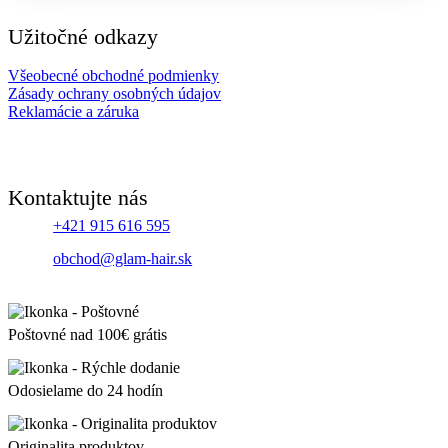
Užitočné odkazy
Všeobecné obchodné podmienky
Zásady ochrany osobných údajov
Reklamácie a záruka
Kontaktujte nás
+421 915 616 595
obchod@glam-hair.sk
Poštovné nad 100€ grátis
Odosielame do 24 hodín
Originalita produktov