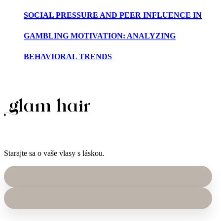
SOCIAL PRESSURE AND PEER INFLUENCE IN
GAMBLING MOTIVATION: ANALYZING
BEHAVIORAL TRENDS
Starajte sa o vaše vlasy s láskou.