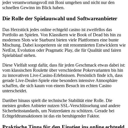
jeder verantwortungsvoll mit Boni umgehen und nicht nur den
schnellen Gewinn im Blick haben.
Die Rolle der Spielauswahl und Softwareanbieter
Das Herzstück jedes online echtgeld casino ist zweifellos das
Portfolio an Spielen. Von Klassikern wie Book of Dead bis hin zu
modernen Slots wie Starburst bieten viele Plattformen eine bunte
Mischung. Dabei kooperieren sie mit renommierten Entwicklern wie
NetEnt, Evolution oder Pragmatic Play, die für Qualität und fairen
Spielablauf stehen.
Diese Vielfalt sorgt dafür, dass für jeden Geschmack etwas dabei ist:
vom klassischen Roulette über verschiedene Pokervarianten bis hin
zu innovativen Live-Casino-Erlebnissen. Persönlich finde ich, dass
gerade Live-Dealer-Spiele eine besonders intensive Atmosphäre
schaffen, die sich kaum von einem Besuch im echten Casino
unterscheidet.
Darüber hinaus spielt die technische Stabilität eine Rolle. Die
meisten großen Anbieter nutzen SSL-Verschlüsselung und andere
Sicherheitsstandards, um Nutzerdaten zu schützen. Gerade bei
Echtgeldtransaktionen ist das ein beruhigender Faktor.
Praktische Tipps für den Einstieg ins online echtgeld