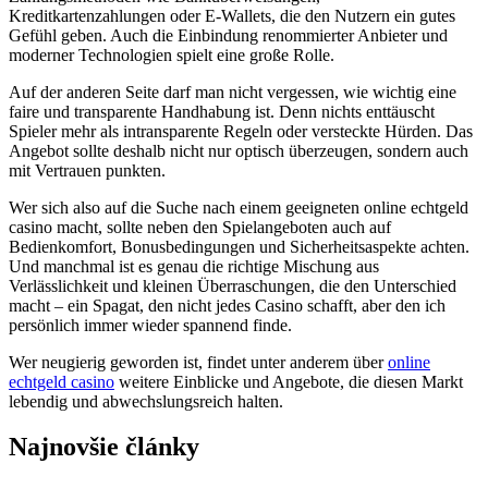
Kreditkartenzahlungen oder E-Wallets, die den Nutzern ein gutes
Gefühl geben. Auch die Einbindung renommierter Anbieter und
moderner Technologien spielt eine große Rolle.
Auf der anderen Seite darf man nicht vergessen, wie wichtig eine
faire und transparente Handhabung ist. Denn nichts enttäuscht
Spieler mehr als intransparente Regeln oder versteckte Hürden. Das
Angebot sollte deshalb nicht nur optisch überzeugen, sondern auch
mit Vertrauen punkten.
Wer sich also auf die Suche nach einem geeigneten online echtgeld
casino macht, sollte neben den Spielangeboten auch auf
Bedienkomfort, Bonusbedingungen und Sicherheitsaspekte achten.
Und manchmal ist es genau die richtige Mischung aus
Verlässlichkeit und kleinen Überraschungen, die den Unterschied
macht – ein Spagat, den nicht jedes Casino schafft, aber den ich
persönlich immer wieder spannend finde.
Wer neugierig geworden ist, findet unter anderem über
online
echtgeld casino
weitere Einblicke und Angebote, die diesen Markt
lebendig und abwechslungsreich halten.
Najnovšie články