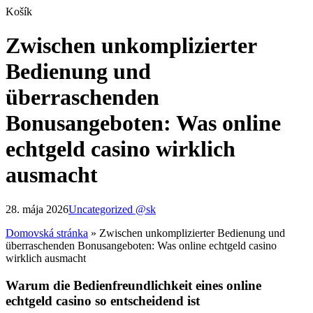
Close
Košík
Cart
Zwischen unkomplizierter
Bedienung und
überraschenden
Bonusangeboten: Was online
echtgeld casino wirklich
ausmacht
28. mája 2026
Uncategorized @sk
Domovská stránka
»
Zwischen unkomplizierter Bedienung und
überraschenden Bonusangeboten: Was online echtgeld casino
wirklich ausmacht
Warum die Bedienfreundlichkeit eines online
echtgeld casino so entscheidend ist