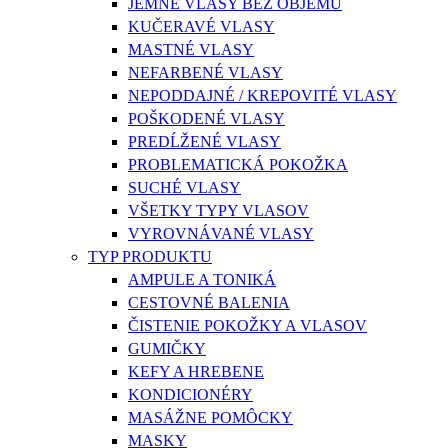
JEMNÉ VLASY BEZ OBJEMU
KUČERAVÉ VLASY
MASTNÉ VLASY
NEFARBENÉ VLASY
NEPODDAJNÉ / KREPOVITÉ VLASY
POŠKODENÉ VLASY
PREDĹŽENÉ VLASY
PROBLEMATICKÁ POKOŽKA
SUCHÉ VLASY
VŠETKY TYPY VLASOV
VYROVNÁVANÉ VLASY
TYP PRODUKTU
AMPULE A TONIKÁ
CESTOVNÉ BALENIA
ČISTENIE POKOŽKY A VLASOV
GUMIČKY
KEFY A HREBENE
KONDICIONÉRY
MASÁŽNE POMÔCKY
MASKY