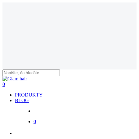
Skip
to
main
content
Close
Search
search
0
Menu
PRODUKTY
BLOG
search
0
facebook
instagram