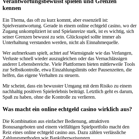
Verantwortungsbewusst spielen und Grenzen
kennen
Ein Thema, das oft zu kurz kommt, aber essenziell ist:
Spielverantwortung. Gerade in einem online echtgeld casino, wo der
Zugang unkompliziert ist und Spielanreize stark, ist es wichtig, sich
seiner Grenzen bewusst zu sein. Glücksspiel sollte immer als
Unterhaltung verstanden werden, nicht als Einnahmequelle.
Wer aufmerksam spielt, achtet auf Warnsignale wie das Verlangen,
Verluste schnell wieder auszugleichen oder das Vernachlässigen
anderer Lebensbereiche. Viele Plattformen bieten mittlerweile Tools
zur Selbstkontrolle, etwa Einzahlungslimits oder Pausenzeiten, die
helfen, das eigene Verhalten zu steuern.
Mir scheint, dass ein bewusster Umgang mit dem Risiko zu einem
nachhaltig positiven Spielerlebnis beiträgt. Letztlich geht es darum,
Spaß zu haben, ohne die Kontrolle zu verlieren.
Was macht ein online echtgeld casino wirklich aus?
Die Kombination aus einfacher Bedienung, attraktiven
Bonusangeboten und einem vielfältigen Spielportfolio macht den
Reiz eines online echtgeld casino aus. Dazu zählen verlässliche
Zahlungsmethoden wie Banküberweisungen,