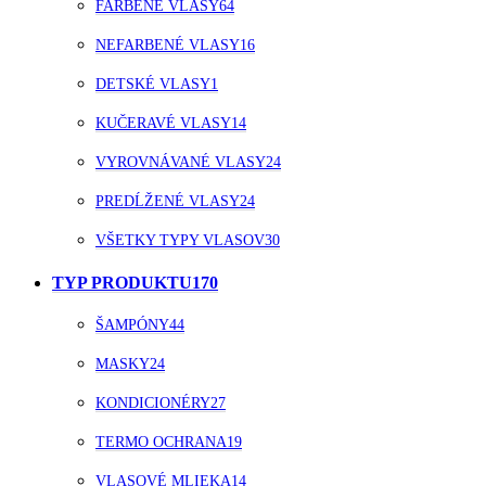
FARBENÉ VLASY
64
NEFARBENÉ VLASY
16
DETSKÉ VLASY
1
KUČERAVÉ VLASY
14
VYROVNÁVANÉ VLASY
24
PREDĹŽENÉ VLASY
24
VŠETKY TYPY VLASOV
30
TYP PRODUKTU
170
ŠAMPÓNY
44
MASKY
24
KONDICIONÉRY
27
TERMO OCHRANA
19
VLASOVÉ MLIEKA
14