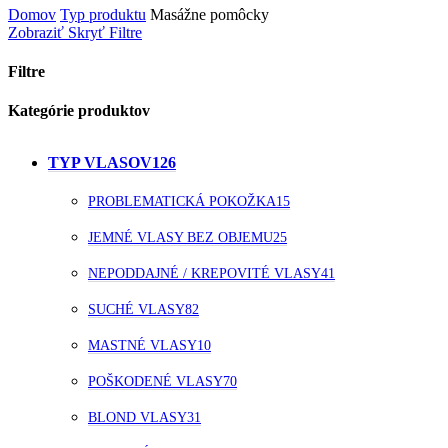
Domov
Typ produktu
Masážne pomôcky
Zobraziť
Skryť
Filtre
Filtre
Close
Kategórie produktov
Filters
TYP VLASOV
126
PROBLEMATICKÁ POKOŽKA
15
JEMNÉ VLASY BEZ OBJEMU
25
NEPODDAJNÉ / KREPOVITÉ VLASY
41
SUCHÉ VLASY
82
MASTNÉ VLASY
10
POŠKODENÉ VLASY
70
BLOND VLASY
31