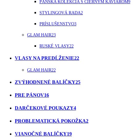
PÁNSKA KOLEKCIA S ČIERNYM KAVIÁROM
9
STYLINGOVÁ RADA
2
PRÍSLUŠENSTVO
3
GLAM HAIR
23
RUSKÉ VLASY
22
VLASY NA PREDĹŽENIE
22
GLAM HAIR
22
ZVÝHODNENÉ BALÍČKY
25
PRE PÁNOV
16
DARČEKOVÉ POUKAZY
4
PROBLEMATICKÁ POKOŽKA
2
VIANOČNÉ BALÍČKY
19