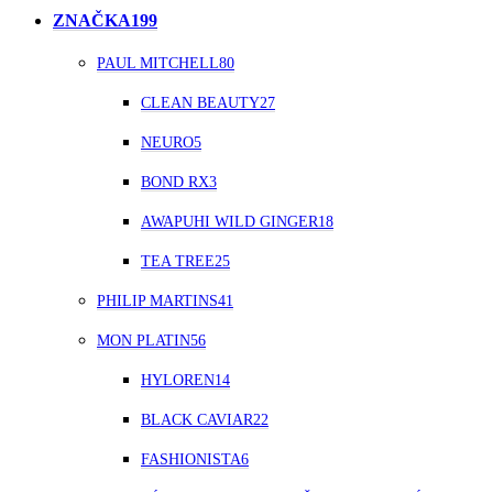
ZNAČKA
199
PAUL MITCHELL
80
CLEAN BEAUTY
27
NEURO
5
BOND RX
3
AWAPUHI WILD GINGER
18
TEA TREE
25
PHILIP MARTINS
41
MON PLATIN
56
HYLOREN
14
BLACK CAVIAR
22
FASHIONISTA
6