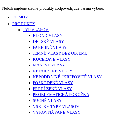
Neboli nájdené žiadne produkty zodpovedajúce vášmu výberu.
Close
DOMOV
Menu
PRODUKTY
TYP VLASOV
BLOND VLASY
DETSKÉ VLASY
FAREBNÉ VLASY
JEMNÉ VLASY BEZ OBJEMU
KUČERAVÉ VLASY
MASTNÉ VLASY
NEFARBENÉ VLASY
NEPODDAJNÉ / KREPOVITÉ VLASY
POŠKODENÉ VLASY
PREDĹŽENÉ VLASY
PROBLEMATICKÁ POKOŽKA
SUCHÉ VLASY
VŠETKY TYPY VLASOV
VYROVNÁVANÉ VLASY