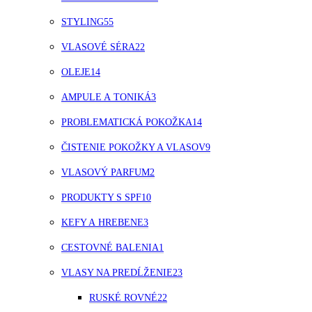
STYLING
55
VLASOVÉ SÉRA
22
OLEJE
14
AMPULE A TONIKÁ
3
PROBLEMATICKÁ POKOŽKA
14
ČISTENIE POKOŽKY A VLASOV
9
VLASOVÝ PARFUM
2
PRODUKTY S SPF
10
KEFY A HREBENE
3
CESTOVNÉ BALENIA
1
VLASY NA PREDĹŽENIE
23
RUSKÉ ROVNÉ
22