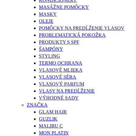
KONDICIONÉRY
MASÁŽNE POMÔCKY
MASKY
OLEJE
POMÔCKY NA PREDĹŽENIE VLASOV
PROBLEMATICKÁ POKOŽKA
PRODUKTY S SPF
ŠAMPÓNY
STYLING
TERMO OCHRANA
VLASOVÉ MLIEKA
VLASOVÉ SÉRA
VLASOVÝ PARFUM
VLASY NA PREDĹŽENIE
VÝHODNÉ SADY
ZNAČKA
GLAM HAIR
GUZLIK
MALIBU C
MON PLATIN