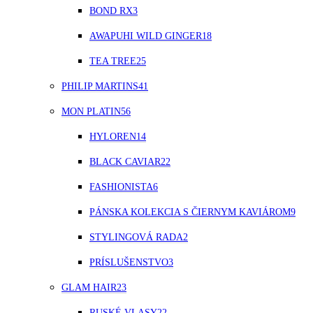
BOND RX
3
AWAPUHI WILD GINGER
18
TEA TREE
25
PHILIP MARTINS
41
MON PLATIN
56
HYLOREN
14
BLACK CAVIAR
22
FASHIONISTA
6
PÁNSKA KOLEKCIA S ČIERNYM KAVIÁROM
9
STYLINGOVÁ RADA
2
PRÍSLUŠENSTVO
3
GLAM HAIR
23
RUSKÉ VLASY
22