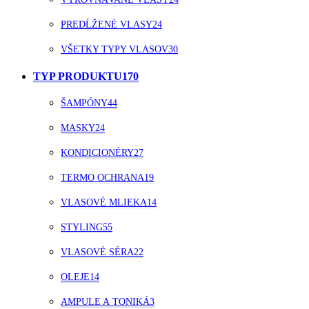
PREDĹŽENÉ VLASY
24
VŠETKY TYPY VLASOV
30
TYP PRODUKTU
170
ŠAMPÓNY
44
MASKY
24
KONDICIONÉRY
27
TERMO OCHRANA
19
VLASOVÉ MLIEKA
14
STYLING
55
VLASOVÉ SÉRA
22
OLEJE
14
AMPULE A TONIKÁ
3