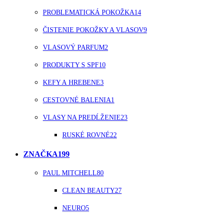
PROBLEMATICKÁ POKOŽKA
14
ČISTENIE POKOŽKY A VLASOV
9
VLASOVÝ PARFUM
2
PRODUKTY S SPF
10
KEFY A HREBENE
3
CESTOVNÉ BALENIA
1
VLASY NA PREDĹŽENIE
23
RUSKÉ ROVNÉ
22
ZNAČKA
199
PAUL MITCHELL
80
CLEAN BEAUTY
27
NEURO
5