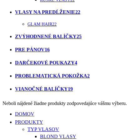
VLASY NA PREDĹŽENIE
22
GLAM HAIR
22
ZVÝHODNENÉ BALÍČKY
25
PRE PÁNOV
16
DARČEKOVÉ POUKAZY
4
PROBLEMATICKÁ POKOŽKA
2
VIANOČNÉ BALÍČKY
19
Neboli nájdené žiadne produkty zodpovedajúce vášmu výberu.
Close
DOMOV
Menu
PRODUKTY
TYP VLASOV
BLOND VLASY