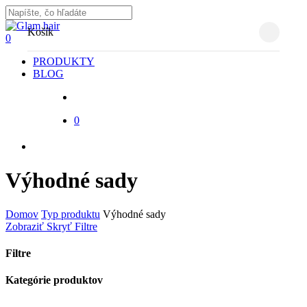
Skip
to
Close
Close
Košík
main
Search
search
0
Cart
content
Menu
PRODUKTY
BLOG
search
0
facebook
instagram
Výhodné sady
Domov
Typ produktu
Výhodné sady
Zobraziť
Skryť
Filtre
Filtre
Close
Kategórie produktov
Filters