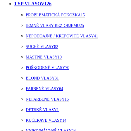
TYP VLASOV
126
PROBLEMATICKÁ POKOŽKA
15
JEMNÉ VLASY BEZ OBJEMU
25
NEPODDAJNÉ / KREPOVITÉ VLASY
41
SUCHÉ VLASY
82
MASTNÉ VLASY
10
POŠKODENÉ VLASY
70
BLOND VLASY
31
FARBENÉ VLASY
64
NEFARBENÉ VLASY
16
DETSKÉ VLASY
1
KUČERAVÉ VLASY
14
VYROVNÁVANÉ VLASY
24