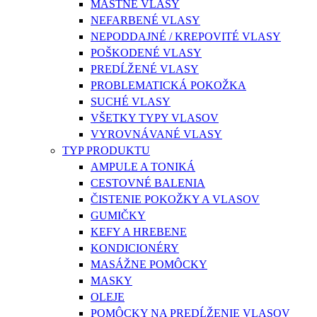
MASTNÉ VLASY
NEFARBENÉ VLASY
NEPODDAJNÉ / KREPOVITÉ VLASY
POŠKODENÉ VLASY
PREDĹŽENÉ VLASY
PROBLEMATICKÁ POKOŽKA
SUCHÉ VLASY
VŠETKY TYPY VLASOV
VYROVNÁVANÉ VLASY
TYP PRODUKTU
AMPULE A TONIKÁ
CESTOVNÉ BALENIA
ČISTENIE POKOŽKY A VLASOV
GUMIČKY
KEFY A HREBENE
KONDICIONÉRY
MASÁŽNE POMÔCKY
MASKY
OLEJE
POMÔCKY NA PREDĹŽENIE VLASOV