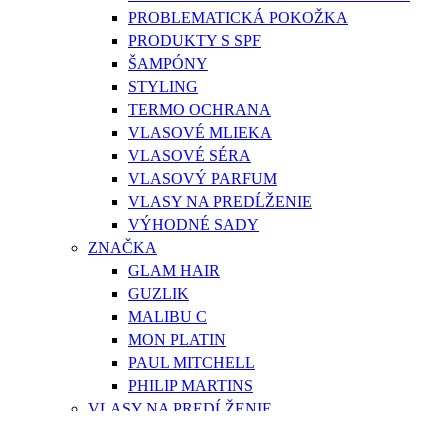
PROBLEMATICKÁ POKOŽKA
PRODUKTY S SPF
ŠAMPÓNY
STYLING
TERMO OCHRANA
VLASOVÉ MLIEKA
VLASOVÉ SÉRA
VLASOVÝ PARFUM
VLASY NA PREDĹŽENIE
VÝHODNÉ SADY
ZNAČKA
GLAM HAIR
GUZLIK
MALIBU C
MON PLATIN
PAUL MITCHELL
PHILIP MARTINS
VLASY NA PREDĹŽENIE
GLAM HAIR