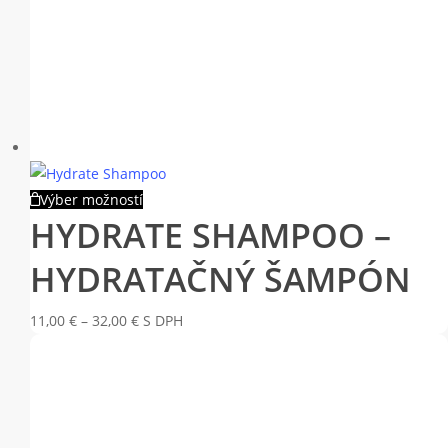
Tento
Výber možností
HYDRATE SHAMPOO –
produkt
má
HYDRATAČNÝ ŠAMPÓN
viacero
variantov.
Price
11,00
€
–
32,00
€
S DPH
Možnosti