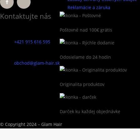
Užitočné odkazy
Starajte sa o vaše vlasy s láskou.
Všeobecné obchodné podmienky
Zásady ochrany osobných údajov
Reklamácie a záruka
Kontaktujte nás
Poštovné nad 100€ grátis
+421 915 616 595
Odosielame do 24 hodín
obchod@glam-hair.sk
Originalita produktov