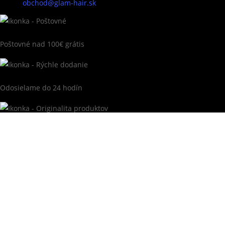
+421 915 616 595
obchod@glam-hair.sk
Poštovné nad 100€ grátis
Odosielame do 24 hodín
Originalita produktov