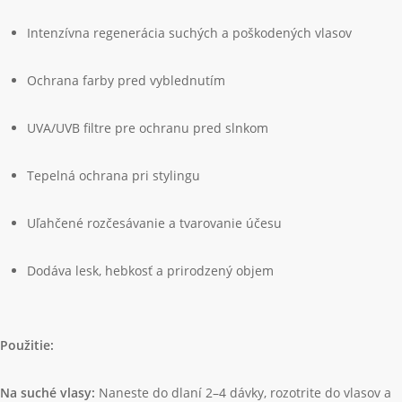
Hlavné benefity:
12 účinkov v jednom produkte
Intenzívna regenerácia suchých a poškodených vlasov
Ochrana farby pred vyblednutím
UVA/UVB filtre pre ochranu pred slnkom
Tepelná ochrana pri stylingu
Uľahčené rozčesávanie a tvarovanie účesu
Dodáva lesk, hebkosť a prirodzený objem