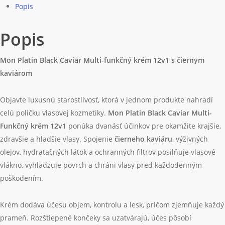
čiernym
Kategórií:
Black Caviar
,
Blond vlasy
,
Farbené vlasy
,
Kučeravé vlasy
,
kaviárom
Mon Platin
,
Nefarbené vlasy
,
Nepoddajné / krepovité vlasy
,
Poškodené vlasy
,
Predĺžené vlasy
,
Styling
,
Suché vlasy
,
Termo
ochrana
,
Vlasové mlieka
,
Vlasové séra
,
Vyrovnávané vlasy
Popis
Popis
Mon Platin Black Caviar Multi-funkčný krém 12v1 s čiernym
kaviárom
Objavte luxusnú starostlivosť, ktorá v jednom produkte nahradí
celú poličku vlasovej kozmetiky.
Mon Platin Black Caviar Multi-
Funkčný krém 12v1
ponúka dvanásť účinkov pre okamžite krajšie,
zdravšie a hladšie vlasy. Spojenie
čierneho kaviáru
, výživných
olejov, hydratačných látok a ochranných filtrov posilňuje vlasové
vlákno, vyhladzuje povrch a chráni vlasy pred každodenným