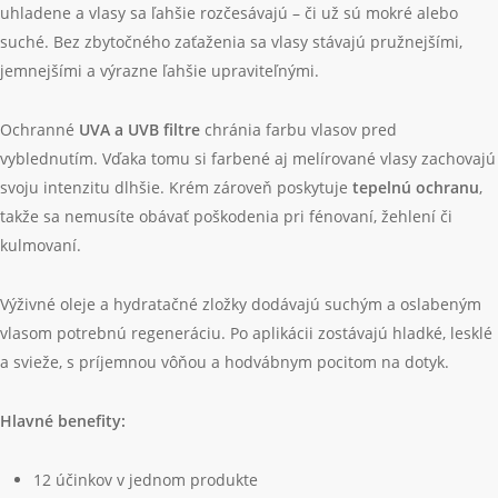
poškodením.
Krém dodáva účesu objem, kontrolu a lesk, pričom zjemňuje každý
prameň. Rozštiepené končeky sa uzatvárajú, účes pôsobí
uhladene a vlasy sa ľahšie rozčesávajú – či už sú mokré alebo
suché. Bez zbytočného zaťaženia sa vlasy stávajú pružnejšími,
jemnejšími a výrazne ľahšie upraviteľnými.
Ochranné
UVA a UVB filtre
chránia farbu vlasov pred
vyblednutím. Vďaka tomu si farbené aj melírované vlasy zachovajú
svoju intenzitu dlhšie. Krém zároveň poskytuje
tepelnú ochranu
,
takže sa nemusíte obávať poškodenia pri fénovaní, žehlení či
kulmovaní.
Výživné oleje a hydratačné zložky dodávajú suchým a oslabeným
vlasom potrebnú regeneráciu. Po aplikácii zostávajú hladké, lesklé
a svieže, s príjemnou vôňou a hodvábnym pocitom na dotyk.