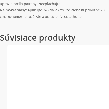
Použitie:
Na suché vlasy:
Naneste do dlaní 2–4 dávky, rozotrite do vlasov a
upravte podľa potreby. Neoplachujte.
Na mokré vlasy:
Aplikujte 3–6 dávok zo vzdialenosti približne 20
cm, rovnomerne rozčešte a upravte. Neoplachujte.
Súvisiace produkty