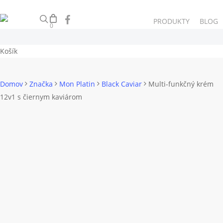
Skip
search
facebook
instagram
to
PRODUKTY
BLOG
0
main
content
Close
Košík
Cart
Domov
Značka
Mon Platin
Black Caviar
Multi-funkčný krém
12v1 s čiernym kaviárom