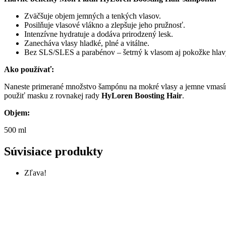
Zväčšuje objem jemných a tenkých vlasov.
Posilňuje vlasové vlákno a zlepšuje jeho pružnosť.
Intenzívne hydratuje a dodáva prirodzený lesk.
Zanecháva vlasy hladké, plné a vitálne.
Bez SLS/SLES a parabénov – šetrný k vlasom aj pokožke hlav
Ako používať:
Naneste primerané množstvo šampónu na mokré vlasy a jemne vmasíru
použiť masku z rovnakej rady
HyLoren Boosting Hair
.
Objem:
500 ml
Súvisiace produkty
Zľava!