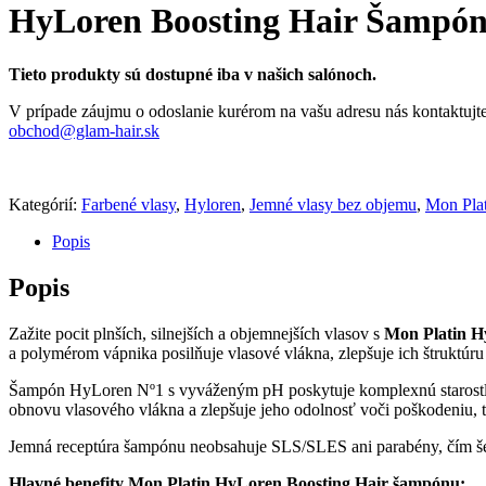
HyLoren Boosting Hair Šampón 
Tieto produkty sú dostupné iba v našich salónoch.
V prípade záujmu o odoslanie kurérom na vašu adresu nás kontaktujte
obchod@glam-hair.sk
Kategórií:
Farbené vlasy
,
Hyloren
,
Jemné vlasy bez objemu
,
Mon Plat
Popis
Popis
Zažite pocit plnších, silnejších a objemnejších vlasov s
Mon Platin H
a polymérom vápnika posilňuje vlasové vlákna, zlepšuje ich štruktúr
Šampón HyLoren Nº1 s vyváženým pH poskytuje komplexnú starostlivo
obnovu vlasového vlákna a zlepšuje jeho odolnosť voči poškodeniu, tak
Jemná receptúra šampónu neobsahuje SLS/SLES ani parabény, čím šetr
Hlavné benefity Mon Platin HyLoren Boosting Hair šampónu: