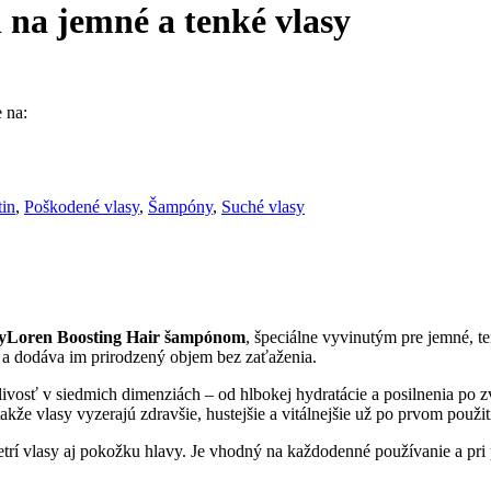
na jemné a tenké vlasy
 na:
in
,
Poškodené vlasy
,
Šampóny
,
Suché vlasy
yLoren Boosting Hair šampónom
, špeciálne vyvinutým pre jemné, te
u a dodáva im prirodzený objem bez zaťaženia.
sť v siedmich dimenziách – od hlbokej hydratácie a posilnenia po zv
že vlasy vyzerajú zdravšie, hustejšie a vitálnejšie už po prvom použit
í vlasy aj pokožku hlavy. Je vhodný na každodenné používanie a pri p