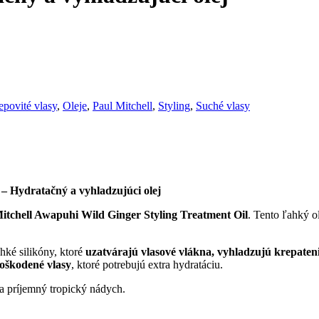
epovité vlasy
,
Oleje
,
Paul Mitchell
,
Styling
,
Suché vlasy
– Hydratačný a vyhladzujúci olej
itchell Awapuhi Wild Ginger Styling Treatment Oil
. Tento ľahký o
hké silikóny, ktoré
uzatvárajú vlasové vlákna, vyhladzujú krepaten
poškodené vlasy
, ktoré potrebujú extra hydratáciu.
a príjemný tropický nádych.