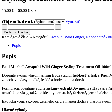
Price
15,00
€
–
60,00
€
S DPH
range:
15,00 €
Objem balenia
Vymazať
through
množstvo
60,00 €
Styling
Pridať do košíka
Treatment
Katalógové číslo:
-
Kategórií:
Awapuhi Wild Ginger
,
Nepoddajné / kr
Oil
-
Popis
Hydratačný
a
Popis
vyhladzujúci
olej
Paul Mitchell Awapuhi Wild Ginger Styling Treatment Oil 100ml 
Doprajte svojim vlasom
jemnú hydratáciu, hebkosť a lesk
s
Paul M
zanecháva vlasy hladké, lesklé a hodvábne na dotyk.
Formulácia obsahuje
rucne získaný extrakt Awapuhi z Havaja
a ľa
nezaťažuje vlasy, takže je ideálny pre
suché, farbené, jemné alebo 
Exotická vôňa zázvoru, zeleného čaju a manga dodáva vlasom svieži 
Hlavné výhody: