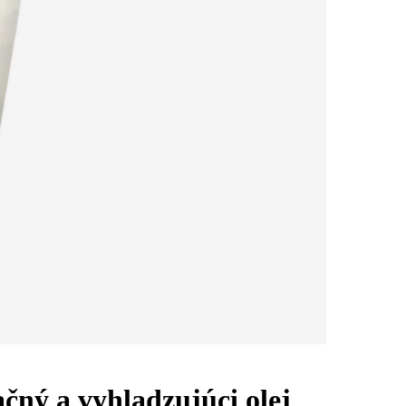
čný a vyhladzujúci olej