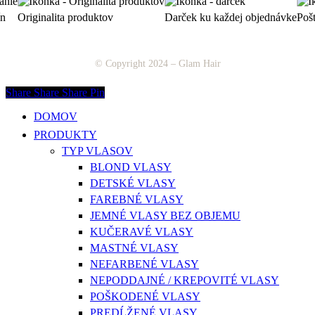
ín
Originalita produktov
Darček ku každej objednávke
Poš
© Copyright 2024 – Glam Hair
Share
Share
Share
Pin
Menu
Close
DOMOV
Menu
PRODUKTY
TYP VLASOV
BLOND VLASY
DETSKÉ VLASY
FAREBNÉ VLASY
JEMNÉ VLASY BEZ OBJEMU
KUČERAVÉ VLASY
MASTNÉ VLASY
NEFARBENÉ VLASY
NEPODDAJNÉ / KREPOVITÉ VLASY
POŠKODENÉ VLASY
PREDĹŽENÉ VLASY