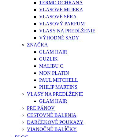
TERMO OCHRANA
VLASOVÉ MLIEKA
VLASOVÉ SÉRA
VLASOVÝ PARFUM
VLASY NA PREDĹŽENIE
VÝHODNÉ SADY
ZNAČKA
GLAM HAIR
GUZLIK
MALIBU C
MON PLATIN
PAUL MITCHELL
PHILIP MARTINS
VLASY NA PREDĹŽENIE
GLAM HAIR
PRE PÁNOV
CESTOVNÉ BALENIA
DARČEKOVÉ POUKAZY
VIANOČNÉ BALÍČKY