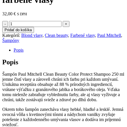
32,00
€
S DPH
množstvo
Color
Pridať do košíka
Protect
Kategórií:
Blond vlasy
,
Clean beauty
,
Farbené vlasy
,
Paul Mitchell
,
Shampoo
Šampóny
pre
farbené
Popis
vlasy
Popis
Šampón Paul Mitchell Clean Beauty Color Protect Shampoo 250 ml
jemne čistí vlasy a zároveň chráni ich farbu pri každom umývaní.
Unikátna receptúra obsahuje až 88 % prírodných ingrediencií,
vrátane výťažku z granátového jablka a borákového oleja. Vďaka
tomu nielenže zabraňuje vyblednutiu farby, ale aj vlasy vyživuje a
chráni, takže zostávajú svieže a zdravé po dlhú dobu.
Okrem toho šampón zanecháva vlasy hebké, hladké a lesklé. Jemná
ovocná vôňa s kvetinovými tónmi a nádychom vanilky zvyšuje
potešenie z každodenného umývania vlasov a dodáva im príjemnú
sviežosť.