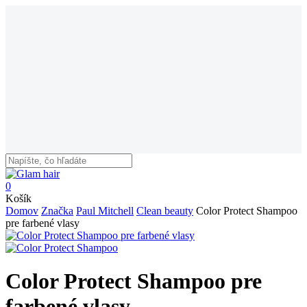
Skip
to
main
content
Close
Search
search
0
Menu
Close
Košík
Cart
Domov
Značka
Paul Mitchell
Clean beauty
Color Protect Shampoo
pre farbené vlasy
Color Protect Shampoo pre
farbené vlasy