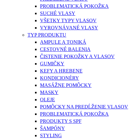
PROBLEMATICKÁ POKOŽKA
SUCHÉ VLASY
VŠETKY TYPY VLASOV
VYROVNÁVANÉ VLASY
TYP PRODUKTU
AMPULE A TONIKÁ
CESTOVNÉ BALENIA
ČISTENIE POKOŽKY A VLASOV
GUMIČKY
KEFY A HREBENE
KONDICIONÉRY
MASÁŽNE POMÔCKY
MASKY
OLEJE
POMÔCKY NA PREDĹŽENIE VLASOV
PROBLEMATICKÁ POKOŽKA
PRODUKTY S SPF
ŠAMPÓNY
STYLING