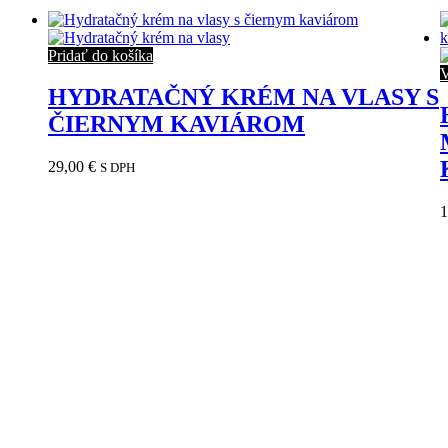
Pridať do košíka
V
HYDRATAČNÝ KRÉM NA VLASY S
ČIERNYM KAVIÁROM
29,00
€
S DPH
1